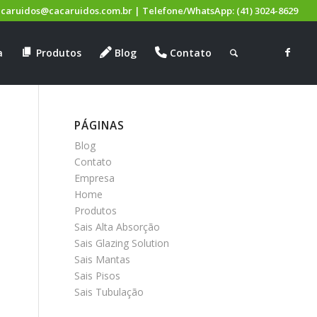
acaruidos@cacaruidos.com.br
|
Telefone/WhatsApp:
(41) 3024-8629
a
Produtos
Blog
Contato
PÁGINAS
Blog
Contato
Empresa
Home
Produtos
Sais Alta Absorção
Sais Glazing Solution
Sais Mantas
Sais Pisos
Sais Tubulação