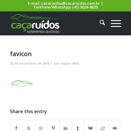
E-mail:
cacaruidos@cacaruidos.com.br
|
Telefone/WhatsApp:
(41) 3024-8629
favicon
/
30 de novembro de 2018
por
Inspire Web
Share this entry