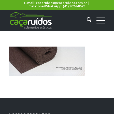
E-mail:
cacaruidos@cacaruidos.com.br
|
Telefone/WhatsApp:
(41) 3024-8629