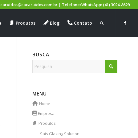
acaruidos@cacaruidos.com.br
|
Telefone/WhatsApp:
(41) 3024-8629
a
Produtos
Blog
Contato
BUSCA
MENU
Home
Empresa
Produtos
Sais Glazing Solution