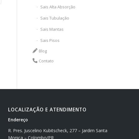
Sais Alta Absorção
Sais Tubulação
Sais Mantas
Sais Pisos
Blog
Contato
LOCALIZAÇÃO E ATENDIMENTO
Endereço
R. Pres. Juscelino Kubitscheck, 277 – Jardim Santa
Monica – Colombo/PR